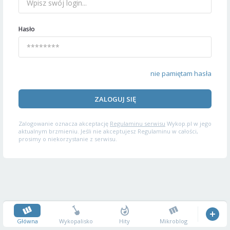
Hasło
nie pamiętam hasła
ZALOGUJ SIĘ
Zalogowanie oznacza akceptację
Regulaminu serwisu
Wykop.pl w jego
aktualnym brzmieniu. Jeśli nie akceptujesz Regulaminu w całości,
prosimy o niekorzystanie z serwisu.
Główna
Wykopalisko
Hity
Mikroblog