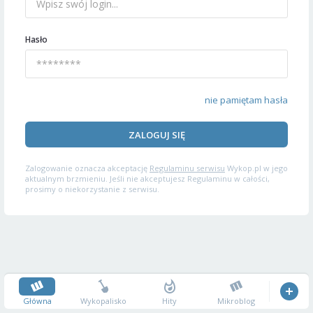
Hasło
nie pamiętam hasła
ZALOGUJ SIĘ
Zalogowanie oznacza akceptację
Regulaminu serwisu
Wykop.pl w jego
aktualnym brzmieniu. Jeśli nie akceptujesz Regulaminu w całości,
prosimy o niekorzystanie z serwisu.
Główna
Wykopalisko
Hity
Mikroblog