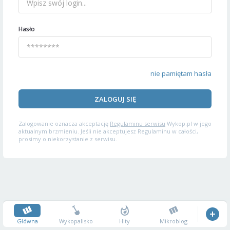
Hasło
nie pamiętam hasła
ZALOGUJ SIĘ
Zalogowanie oznacza akceptację
Regulaminu serwisu
Wykop.pl w jego
aktualnym brzmieniu. Jeśli nie akceptujesz Regulaminu w całości,
prosimy o niekorzystanie z serwisu.
Główna
Wykopalisko
Hity
Mikroblog