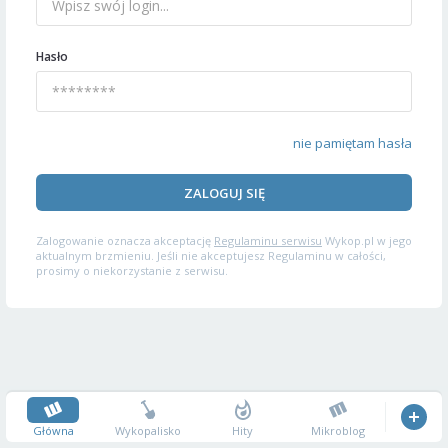
Hasło
nie pamiętam hasła
ZALOGUJ SIĘ
Zalogowanie oznacza akceptację
Regulaminu serwisu
Wykop.pl w jego
aktualnym brzmieniu. Jeśli nie akceptujesz Regulaminu w całości,
prosimy o niekorzystanie z serwisu.
Główna
Wykopalisko
Hity
Mikroblog