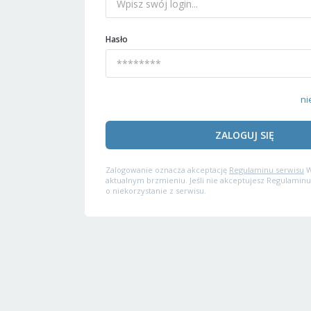
Hasło
ni
ZALOGUJ SIĘ
Zalogowanie oznacza akceptację
Regulaminu serwisu
W
aktualnym brzmieniu. Jeśli nie akceptujesz Regulaminu
o niekorzystanie z serwisu.