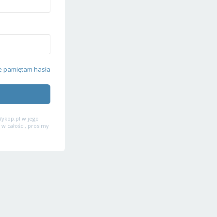
e pamiętam hasła
ykop.pl w jego
 w całości, prosimy