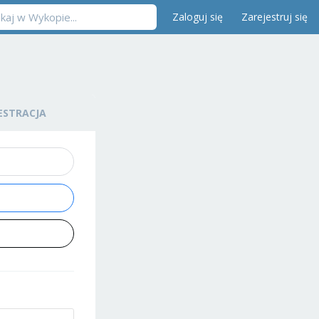
Zaloguj się
Zarejestruj się
ESTRACJA