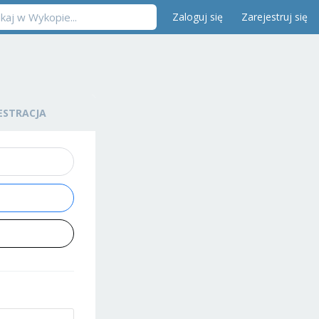
Zaloguj się
Zarejestruj się
ESTRACJA