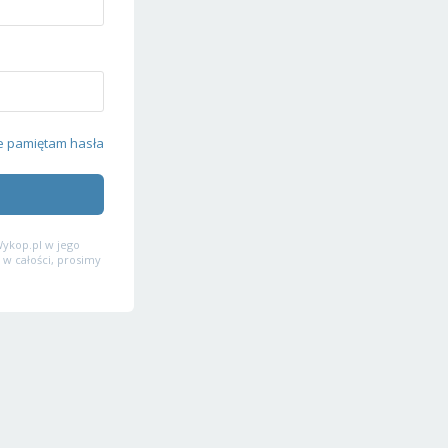
e pamiętam hasła
ykop.pl w jego
 w całości, prosimy