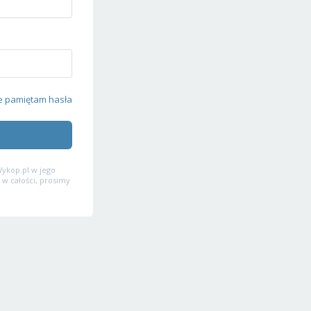
e pamiętam hasła
ykop.pl w jego
 w całości, prosimy