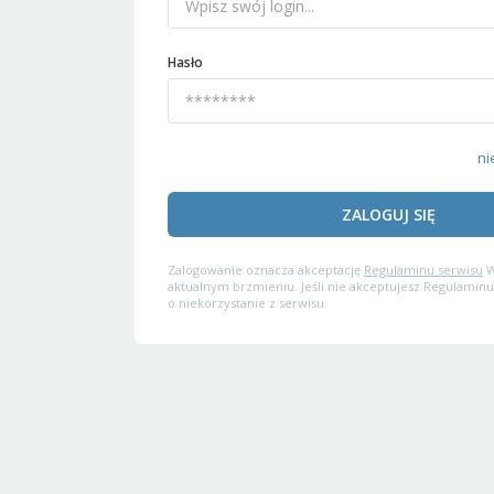
Hasło
ni
ZALOGUJ SIĘ
Zalogowanie oznacza akceptację
Regulaminu serwisu
W
aktualnym brzmieniu. Jeśli nie akceptujesz Regulaminu
o niekorzystanie z serwisu.