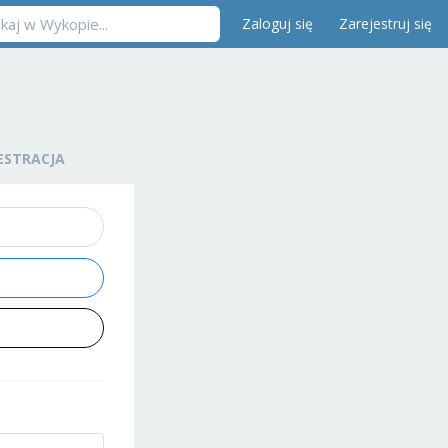
Zaloguj się
Zarejestruj się
ESTRACJA