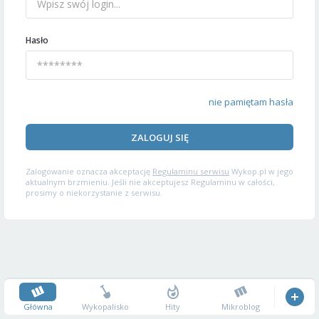
Hasło
nie pamiętam hasła
ZALOGUJ SIĘ
Zalogowanie oznacza akceptację
Regulaminu serwisu
Wykop.pl w jego
aktualnym brzmieniu. Jeśli nie akceptujesz Regulaminu w całości,
prosimy o niekorzystanie z serwisu.
Główna
Wykopalisko
Hity
Mikroblog