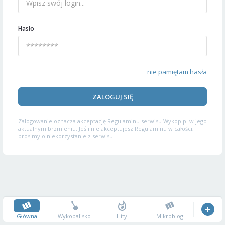
Hasło
nie pamiętam hasła
ZALOGUJ SIĘ
Zalogowanie oznacza akceptację
Regulaminu serwisu
Wykop.pl w jego
aktualnym brzmieniu. Jeśli nie akceptujesz Regulaminu w całości,
prosimy o niekorzystanie z serwisu.
Główna
Wykopalisko
Hity
Mikroblog