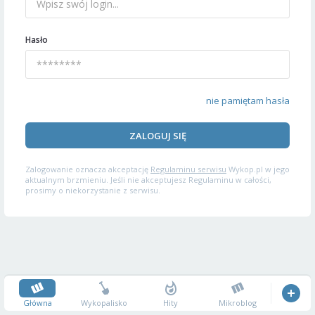
Hasło
nie pamiętam hasła
ZALOGUJ SIĘ
Zalogowanie oznacza akceptację
Regulaminu serwisu
Wykop.pl w jego
aktualnym brzmieniu. Jeśli nie akceptujesz Regulaminu w całości,
prosimy o niekorzystanie z serwisu.
Główna
Wykopalisko
Hity
Mikroblog