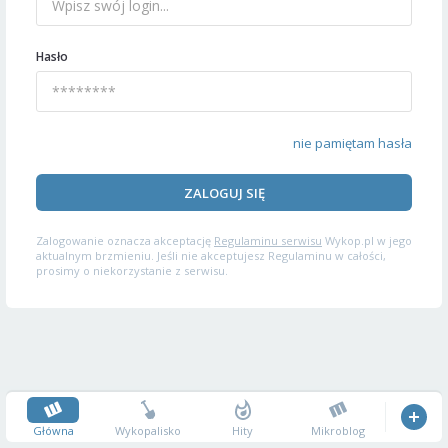
Hasło
nie pamiętam hasła
ZALOGUJ SIĘ
Zalogowanie oznacza akceptację
Regulaminu serwisu
Wykop.pl w jego
aktualnym brzmieniu. Jeśli nie akceptujesz Regulaminu w całości,
prosimy o niekorzystanie z serwisu.
Główna
Wykopalisko
Hity
Mikroblog