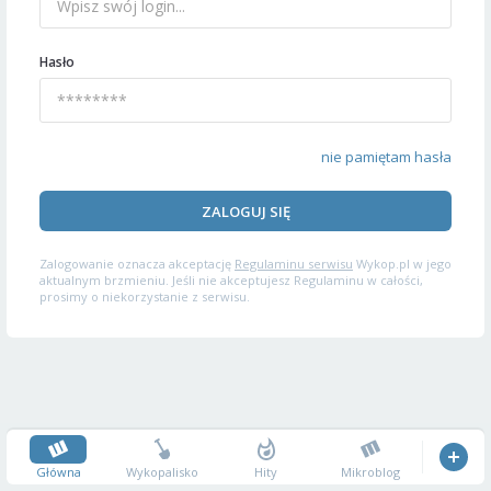
Hasło
nie pamiętam hasła
ZALOGUJ SIĘ
Zalogowanie oznacza akceptację
Regulaminu serwisu
Wykop.pl w jego
aktualnym brzmieniu. Jeśli nie akceptujesz Regulaminu w całości,
prosimy o niekorzystanie z serwisu.
Główna
Wykopalisko
Hity
Mikroblog