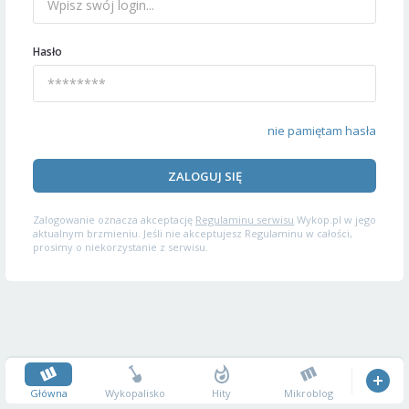
Hasło
nie pamiętam hasła
ZALOGUJ SIĘ
Zalogowanie oznacza akceptację
Regulaminu serwisu
Wykop.pl w jego
aktualnym brzmieniu. Jeśli nie akceptujesz Regulaminu w całości,
prosimy o niekorzystanie z serwisu.
Główna
Wykopalisko
Hity
Mikroblog