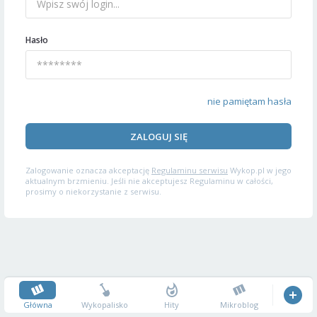
Hasło
nie pamiętam hasła
ZALOGUJ SIĘ
Zalogowanie oznacza akceptację
Regulaminu serwisu
Wykop.pl w jego
aktualnym brzmieniu. Jeśli nie akceptujesz Regulaminu w całości,
prosimy o niekorzystanie z serwisu.
Główna
Wykopalisko
Hity
Mikroblog