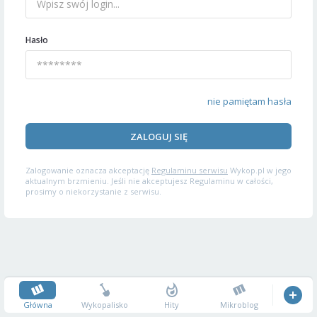
Hasło
nie pamiętam hasła
ZALOGUJ SIĘ
Zalogowanie oznacza akceptację
Regulaminu serwisu
Wykop.pl w jego
aktualnym brzmieniu. Jeśli nie akceptujesz Regulaminu w całości,
prosimy o niekorzystanie z serwisu.
Główna
Wykopalisko
Hity
Mikroblog