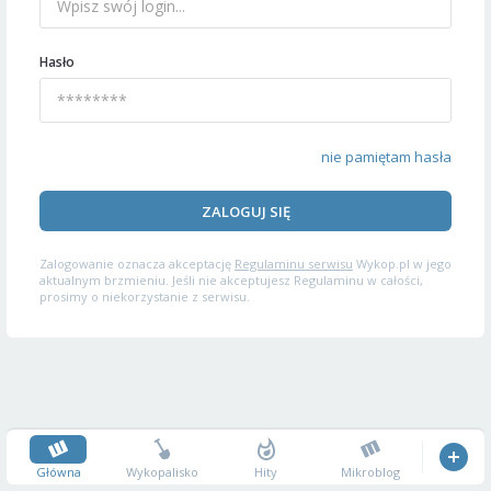
Hasło
nie pamiętam hasła
ZALOGUJ SIĘ
Zalogowanie oznacza akceptację
Regulaminu serwisu
Wykop.pl w jego
aktualnym brzmieniu. Jeśli nie akceptujesz Regulaminu w całości,
prosimy o niekorzystanie z serwisu.
Główna
Wykopalisko
Hity
Mikroblog