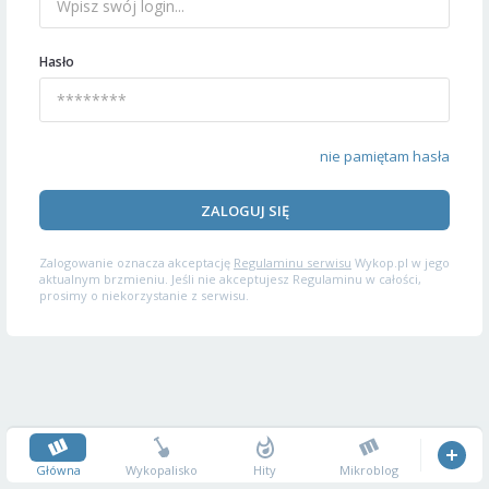
Hasło
nie pamiętam hasła
ZALOGUJ SIĘ
Zalogowanie oznacza akceptację
Regulaminu serwisu
Wykop.pl w jego
aktualnym brzmieniu. Jeśli nie akceptujesz Regulaminu w całości,
prosimy o niekorzystanie z serwisu.
Główna
Wykopalisko
Hity
Mikroblog