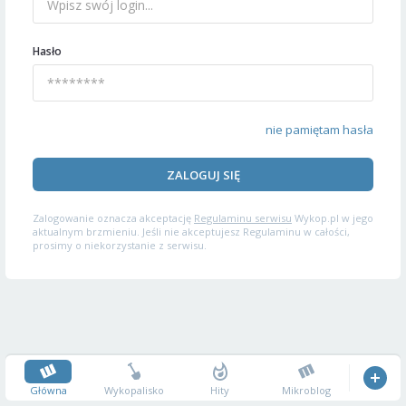
Hasło
nie pamiętam hasła
ZALOGUJ SIĘ
Zalogowanie oznacza akceptację
Regulaminu serwisu
Wykop.pl w jego
aktualnym brzmieniu. Jeśli nie akceptujesz Regulaminu w całości,
prosimy o niekorzystanie z serwisu.
Główna
Wykopalisko
Hity
Mikroblog