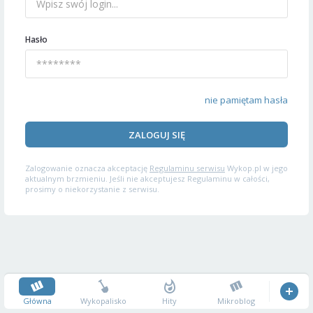
Hasło
nie pamiętam hasła
ZALOGUJ SIĘ
Zalogowanie oznacza akceptację
Regulaminu serwisu
Wykop.pl w jego
aktualnym brzmieniu. Jeśli nie akceptujesz Regulaminu w całości,
prosimy o niekorzystanie z serwisu.
Główna
Wykopalisko
Hity
Mikroblog