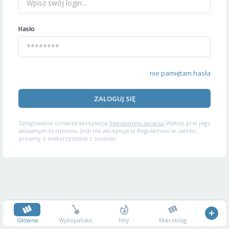
Hasło
nie pamiętam hasła
ZALOGUJ SIĘ
Zalogowanie oznacza akceptację
Regulaminu serwisu
Wykop.pl w jego
aktualnym brzmieniu. Jeśli nie akceptujesz Regulaminu w całości,
prosimy o niekorzystanie z serwisu.
Główna
Wykopalisko
Hity
Mikroblog