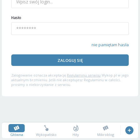
Hasło
nie pamiętam hasła
ZALOGUJ SIĘ
Zalogowanie oznacza akceptację
Regulaminu serwisu
Wykop.pl w jego
aktualnym brzmieniu. Jeśli nie akceptujesz Regulaminu w całości,
prosimy o niekorzystanie z serwisu.
Główna
Wykopalisko
Hity
Mikroblog