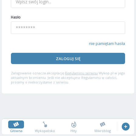
Hasło
nie pamiętam hasła
ZALOGUJ SIĘ
Zalogowanie oznacza akceptację
Regulaminu serwisu
Wykop.pl w jego
aktualnym brzmieniu. Jeśli nie akceptujesz Regulaminu w całości,
prosimy o niekorzystanie z serwisu.
Główna
Wykopalisko
Hity
Mikroblog