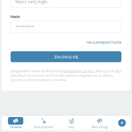
Hasło
nie pamiętam hasła
ZALOGUJ SIĘ
Zalogowanie oznacza akceptację
Regulaminu serwisu
Wykop.pl w jego
aktualnym brzmieniu. Jeśli nie akceptujesz Regulaminu w całości,
prosimy o niekorzystanie z serwisu.
Główna
Wykopalisko
Hity
Mikroblog