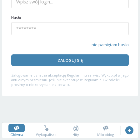
Hasło
nie pamiętam hasła
ZALOGUJ SIĘ
Zalogowanie oznacza akceptację
Regulaminu serwisu
Wykop.pl w jego
aktualnym brzmieniu. Jeśli nie akceptujesz Regulaminu w całości,
prosimy o niekorzystanie z serwisu.
Główna
Wykopalisko
Hity
Mikroblog