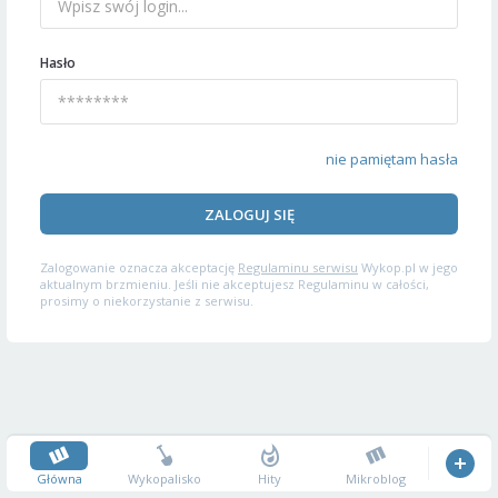
Hasło
nie pamiętam hasła
ZALOGUJ SIĘ
Zalogowanie oznacza akceptację
Regulaminu serwisu
Wykop.pl w jego
aktualnym brzmieniu. Jeśli nie akceptujesz Regulaminu w całości,
prosimy o niekorzystanie z serwisu.
Główna
Wykopalisko
Hity
Mikroblog