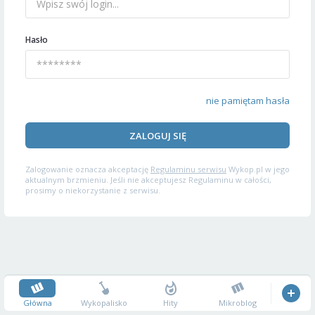
Hasło
nie pamiętam hasła
ZALOGUJ SIĘ
Zalogowanie oznacza akceptację
Regulaminu serwisu
Wykop.pl w jego
aktualnym brzmieniu. Jeśli nie akceptujesz Regulaminu w całości,
prosimy o niekorzystanie z serwisu.
Główna
Wykopalisko
Hity
Mikroblog