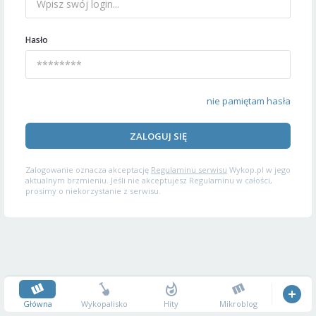
Hasło
nie pamiętam hasła
ZALOGUJ SIĘ
Zalogowanie oznacza akceptację
Regulaminu serwisu
Wykop.pl w jego
aktualnym brzmieniu. Jeśli nie akceptujesz Regulaminu w całości,
prosimy o niekorzystanie z serwisu.
Główna
Wykopalisko
Hity
Mikroblog