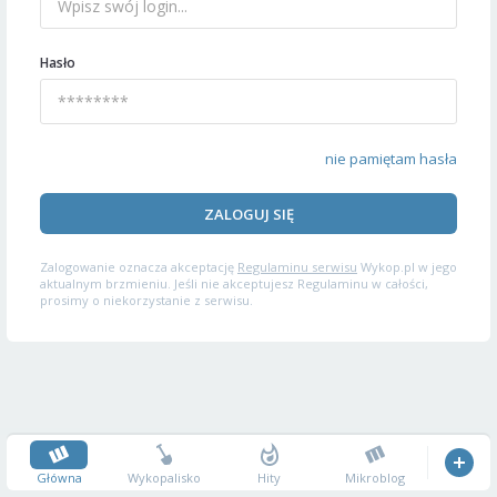
Hasło
nie pamiętam hasła
ZALOGUJ SIĘ
Zalogowanie oznacza akceptację
Regulaminu serwisu
Wykop.pl w jego
aktualnym brzmieniu. Jeśli nie akceptujesz Regulaminu w całości,
prosimy o niekorzystanie z serwisu.
Główna
Wykopalisko
Hity
Mikroblog