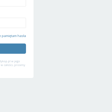
e pamiętam hasła
ykop.pl w jego
 w całości, prosimy