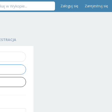
Zaloguj się
Zarejestruj się
ESTRACJA