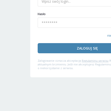
Hasło
ni
ZALOGUJ SIĘ
Zalogowanie oznacza akceptację
Regulaminu serwisu
W
aktualnym brzmieniu. Jeśli nie akceptujesz Regulaminu
o niekorzystanie z serwisu.