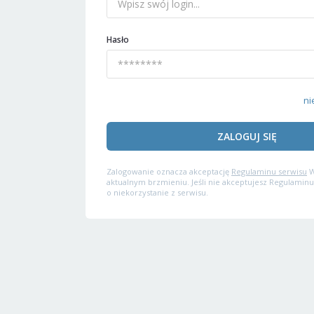
Hasło
ni
ZALOGUJ SIĘ
Zalogowanie oznacza akceptację
Regulaminu serwisu
W
aktualnym brzmieniu. Jeśli nie akceptujesz Regulaminu
o niekorzystanie z serwisu.