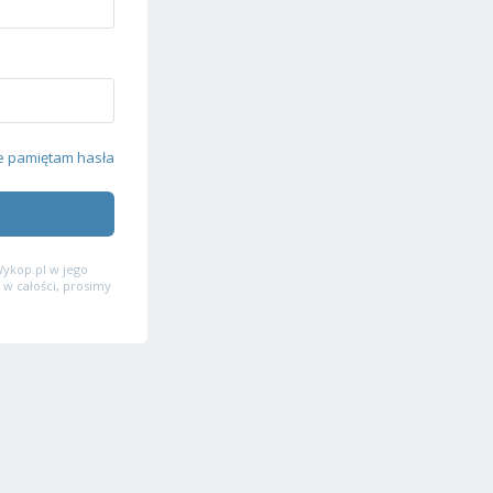
e pamiętam hasła
ykop.pl w jego
 w całości, prosimy