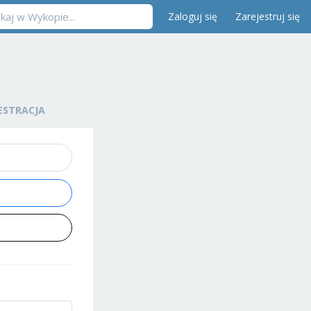
Zaloguj się
Zarejestruj się
ESTRACJA