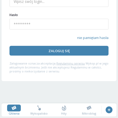
Hasło
nie pamiętam hasła
ZALOGUJ SIĘ
Zalogowanie oznacza akceptację
Regulaminu serwisu
Wykop.pl w jego
aktualnym brzmieniu. Jeśli nie akceptujesz Regulaminu w całości,
prosimy o niekorzystanie z serwisu.
Główna
Wykopalisko
Hity
Mikroblog