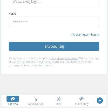
Hasło
nie pamiętam hasła
ZALOGUJ SIĘ
Zalogowanie oznacza akceptację
Regulaminu serwisu
Wykop.pl w jego
aktualnym brzmieniu. Jeśli nie akceptujesz Regulaminu w całości,
prosimy o niekorzystanie z serwisu.
Główna
Wykopalisko
Hity
Mikroblog