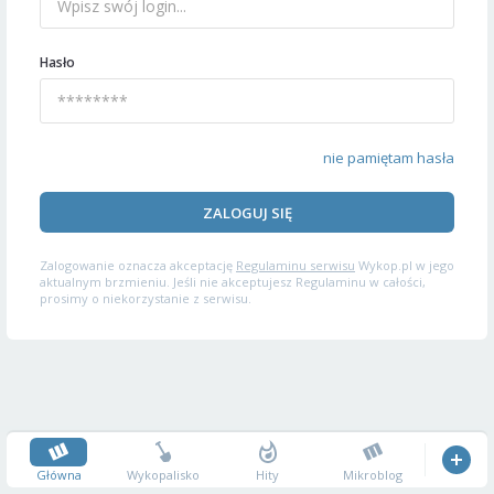
Hasło
nie pamiętam hasła
ZALOGUJ SIĘ
Zalogowanie oznacza akceptację
Regulaminu serwisu
Wykop.pl w jego
aktualnym brzmieniu. Jeśli nie akceptujesz Regulaminu w całości,
prosimy o niekorzystanie z serwisu.
Główna
Wykopalisko
Hity
Mikroblog