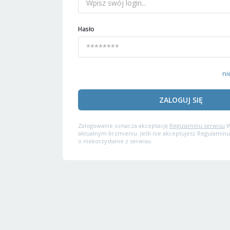
Hasło
ni
ZALOGUJ SIĘ
Zalogowanie oznacza akceptację
Regulaminu serwisu
W
aktualnym brzmieniu. Jeśli nie akceptujesz Regulaminu
o niekorzystanie z serwisu.