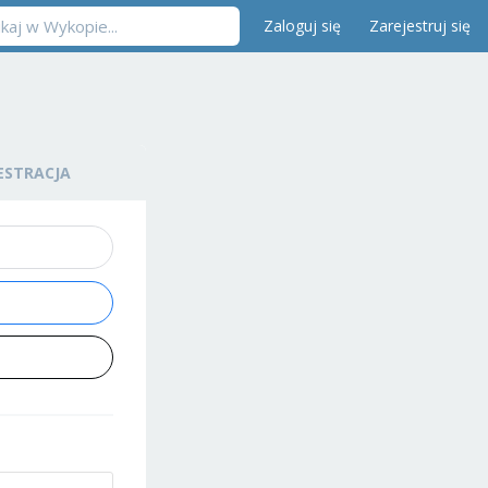
Zaloguj się
Zarejestruj się
ESTRACJA