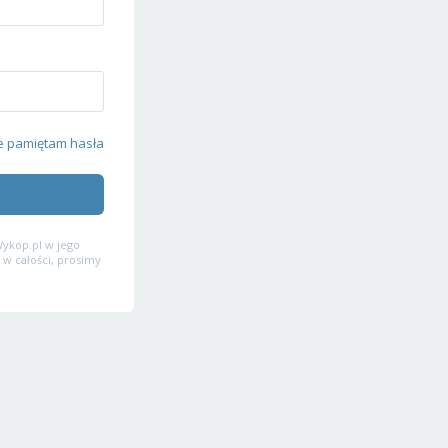
e pamiętam hasła
ykop.pl w jego
 w całości, prosimy