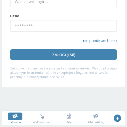
Hasło
nie pamiętam hasła
ZALOGUJ SIĘ
Zalogowanie oznacza akceptację
Regulaminu serwisu
Wykop.pl w jego
aktualnym brzmieniu. Jeśli nie akceptujesz Regulaminu w całości,
prosimy o niekorzystanie z serwisu.
Główna
Wykopalisko
Hity
Mikroblog