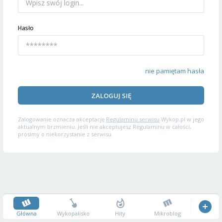
Hasło
nie pamiętam hasła
ZALOGUJ SIĘ
Zalogowanie oznacza akceptację
Regulaminu serwisu
Wykop.pl w jego
aktualnym brzmieniu. Jeśli nie akceptujesz Regulaminu w całości,
prosimy o niekorzystanie z serwisu.
Główna
Wykopalisko
Hity
Mikroblog