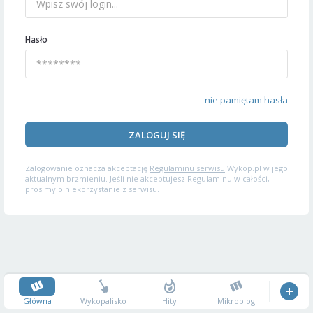
Hasło
nie pamiętam hasła
ZALOGUJ SIĘ
Zalogowanie oznacza akceptację
Regulaminu serwisu
Wykop.pl w jego
aktualnym brzmieniu. Jeśli nie akceptujesz Regulaminu w całości,
prosimy o niekorzystanie z serwisu.
Główna
Wykopalisko
Hity
Mikroblog