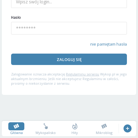
Hasło
nie pamiętam hasła
ZALOGUJ SIĘ
Zalogowanie oznacza akceptację
Regulaminu serwisu
Wykop.pl w jego
aktualnym brzmieniu. Jeśli nie akceptujesz Regulaminu w całości,
prosimy o niekorzystanie z serwisu.
Główna
Wykopalisko
Hity
Mikroblog