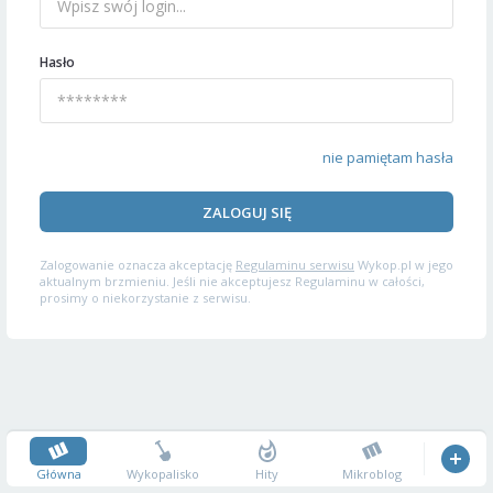
Hasło
nie pamiętam hasła
ZALOGUJ SIĘ
Zalogowanie oznacza akceptację
Regulaminu serwisu
Wykop.pl w jego
aktualnym brzmieniu. Jeśli nie akceptujesz Regulaminu w całości,
prosimy o niekorzystanie z serwisu.
Główna
Wykopalisko
Hity
Mikroblog