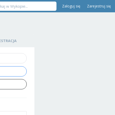
Zaloguj się
Zarejestruj się
ESTRACJA