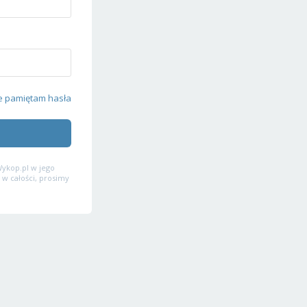
e pamiętam hasła
ykop.pl w jego
 w całości, prosimy