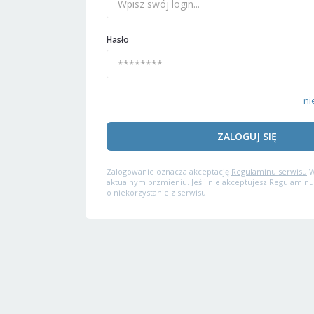
Hasło
ni
ZALOGUJ SIĘ
Zalogowanie oznacza akceptację
Regulaminu serwisu
W
aktualnym brzmieniu. Jeśli nie akceptujesz Regulaminu
o niekorzystanie z serwisu.