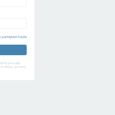
e pamiętam hasła
ykop.pl w jego
 w całości, prosimy