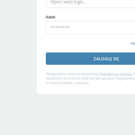
Hasło
ni
ZALOGUJ SIĘ
Zalogowanie oznacza akceptację
Regulaminu serwisu
W
aktualnym brzmieniu. Jeśli nie akceptujesz Regulaminu
o niekorzystanie z serwisu.