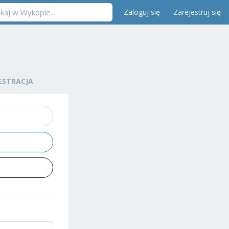
Zaloguj się
Zarejestruj się
ESTRACJA