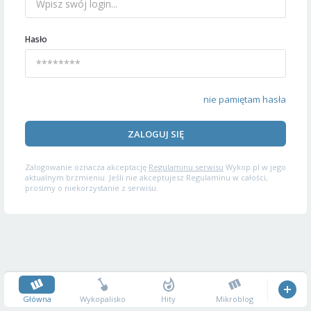
Hasło
nie pamiętam hasła
ZALOGUJ SIĘ
Zalogowanie oznacza akceptację
Regulaminu serwisu
Wykop.pl w jego
aktualnym brzmieniu. Jeśli nie akceptujesz Regulaminu w całości,
prosimy o niekorzystanie z serwisu.
Główna
Wykopalisko
Hity
Mikroblog