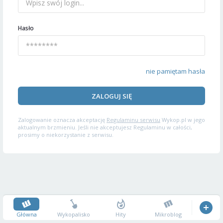
Hasło
nie pamiętam hasła
ZALOGUJ SIĘ
Zalogowanie oznacza akceptację
Regulaminu serwisu
Wykop.pl w jego
aktualnym brzmieniu. Jeśli nie akceptujesz Regulaminu w całości,
prosimy o niekorzystanie z serwisu.
Główna
Wykopalisko
Hity
Mikroblog