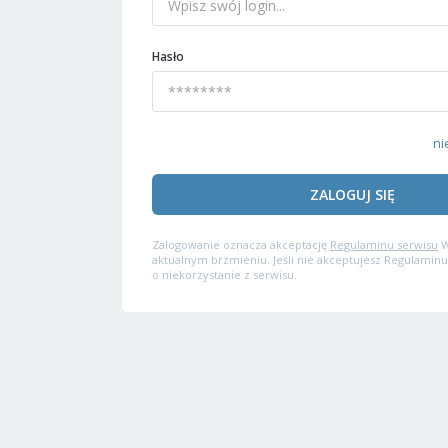
Hasło
ni
ZALOGUJ SIĘ
Zalogowanie oznacza akceptację
Regulaminu serwisu
W
aktualnym brzmieniu. Jeśli nie akceptujesz Regulaminu
o niekorzystanie z serwisu.