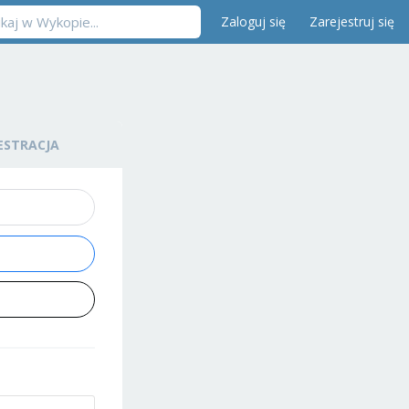
Zaloguj się
Zarejestruj się
ESTRACJA