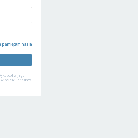
e pamiętam hasła
ykop.pl w jego
 w całości, prosimy