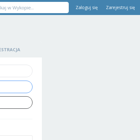
Zaloguj się
Zarejestruj się
ESTRACJA