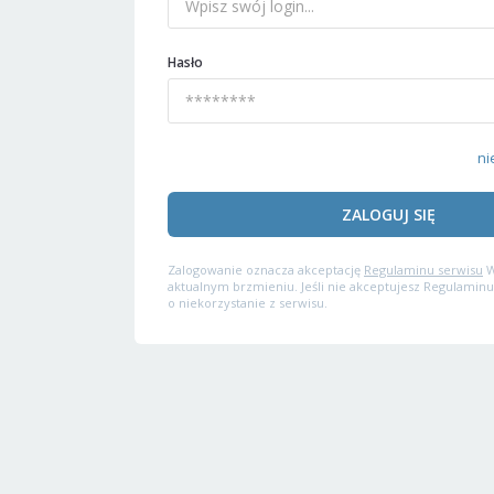
Hasło
ni
ZALOGUJ SIĘ
Zalogowanie oznacza akceptację
Regulaminu serwisu
W
aktualnym brzmieniu. Jeśli nie akceptujesz Regulaminu
o niekorzystanie z serwisu.