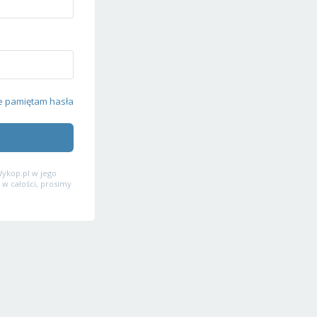
e pamiętam hasła
ykop.pl w jego
 w całości, prosimy