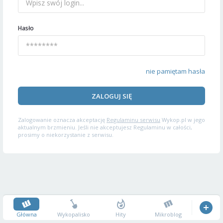
Hasło
nie pamiętam hasła
ZALOGUJ SIĘ
Zalogowanie oznacza akceptację
Regulaminu serwisu
Wykop.pl w jego
aktualnym brzmieniu. Jeśli nie akceptujesz Regulaminu w całości,
prosimy o niekorzystanie z serwisu.
Główna
Wykopalisko
Hity
Mikroblog