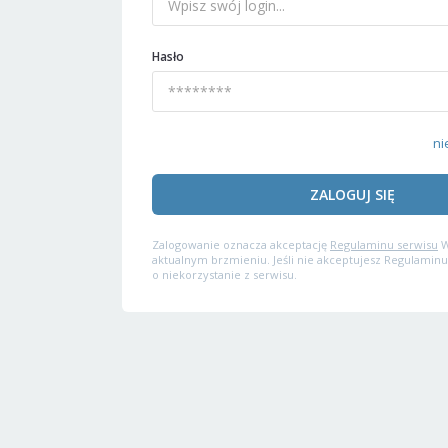
Hasło
ni
ZALOGUJ SIĘ
Zalogowanie oznacza akceptację
Regulaminu serwisu
W
aktualnym brzmieniu. Jeśli nie akceptujesz Regulaminu
o niekorzystanie z serwisu.