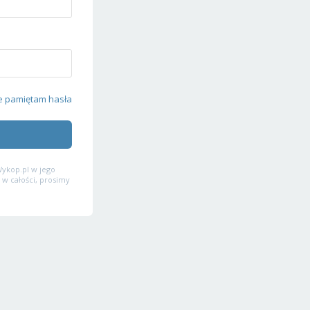
e pamiętam hasła
ykop.pl w jego
 w całości, prosimy