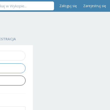
Zaloguj się
Zarejestruj się
ESTRACJA