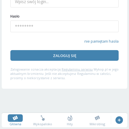
Hasło
nie pamiętam hasła
ZALOGUJ SIĘ
Zalogowanie oznacza akceptację
Regulaminu serwisu
Wykop.pl w jego
aktualnym brzmieniu. Jeśli nie akceptujesz Regulaminu w całości,
prosimy o niekorzystanie z serwisu.
Główna
Wykopalisko
Hity
Mikroblog