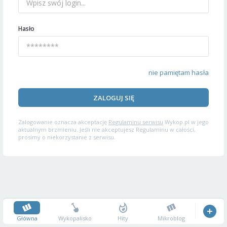
Hasło
nie pamiętam hasła
ZALOGUJ SIĘ
Zalogowanie oznacza akceptację
Regulaminu serwisu
Wykop.pl w jego
aktualnym brzmieniu. Jeśli nie akceptujesz Regulaminu w całości,
prosimy o niekorzystanie z serwisu.
Główna
Wykopalisko
Hity
Mikroblog