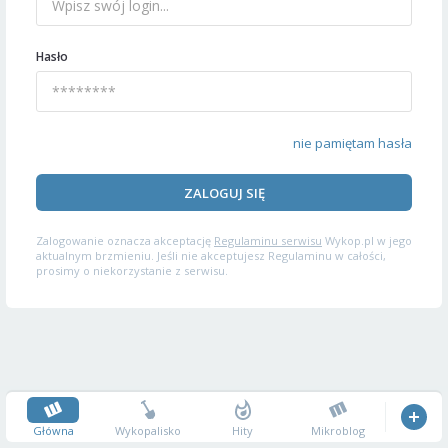
Hasło
nie pamiętam hasła
ZALOGUJ SIĘ
Zalogowanie oznacza akceptację
Regulaminu serwisu
Wykop.pl w jego
aktualnym brzmieniu. Jeśli nie akceptujesz Regulaminu w całości,
prosimy o niekorzystanie z serwisu.
Główna
Wykopalisko
Hity
Mikroblog